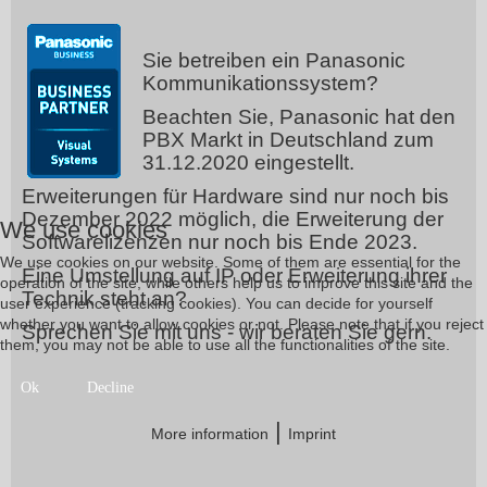
Sie betreiben ein Panasonic
Kommunikationssystem?
Beachten Sie, Panasonic hat den
PBX Markt in Deutschland zum
31.12.2020 eingestellt.
Erweiterungen für Hardware sind nur noch bis
Dezember 2022 möglich, die Erweiterung der
We use cookies
Softwarelizenzen nur noch bis Ende 2023.
We use cookies on our website. Some of them are essential for the
Eine Umstellung auf IP oder Erweiterung ihrer
operation of the site, while others help us to improve this site and the
Technik steht an?
user experience (tracking cookies). You can decide for yourself
whether you want to allow cookies or not. Please note that if you reject
Sprechen Sie mit uns - wir beraten Sie gern.
them, you may not be able to use all the functionalities of the site.
Ok
Decline
|
More information
Imprint