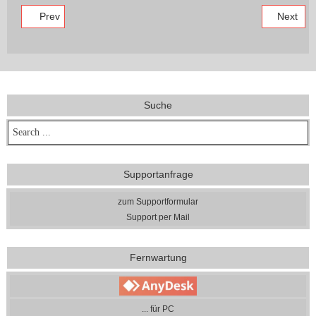
Prev
Next
Suche
Supportanfrage
zum Supportformular
Support per Mail
Fernwartung
... für PC