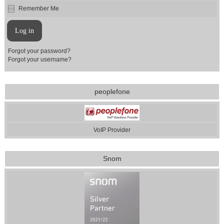
Remember Me
Forgot your password?
Forgot your username?
peoplefone
VoIP Provider
Snom