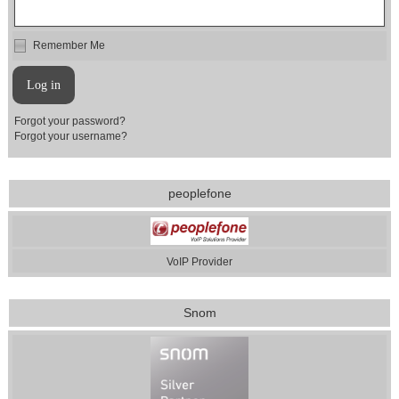
Remember Me
Forgot your password?
Forgot your username?
peoplefone
VoIP Provider
Snom