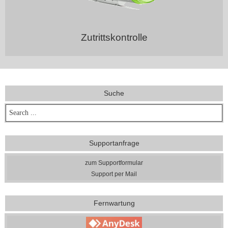
Zutrittskontrolle
Suche
Supportanfrage
zum Supportformular
Support per Mail
Fernwartung